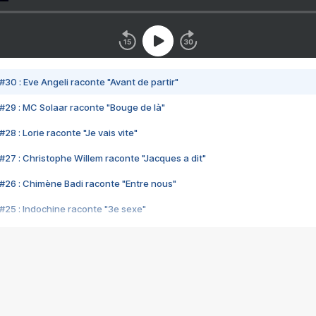
#30 : Eve Angeli raconte "Avant de partir"
#29 : MC Solaar raconte "Bouge de là"
28 : Lorie raconte "Je vais vite"
#27 : Christophe Willem raconte "Jacques a dit"
#26 : Chimène Badi raconte "Entre nous"
#25 : Indochine raconte "3e sexe"
#24 : Zaho raconte "C'est chelou"
#23 : Patrick Bruel raconte "Au café des délices"
#22 : Kyo raconte "Le chemin"
#21 : Nolwenn Leroy raconte "Cassé"