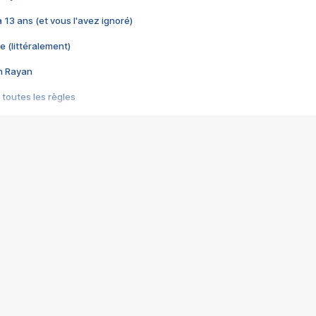
 a 13 ans (et vous l'avez ignoré)
e (littéralement)
im Rayan
 toutes les règles
s les jeux vidéo
us choquant de Rockstar ? - Le scandale BULLY
e plus moche de Steam
du RÊVE tourne au CAUCHEMAR
pendant 8 heures
it… à tort
umiliés par un jeu vidéo
ire - Final Fantasy 8