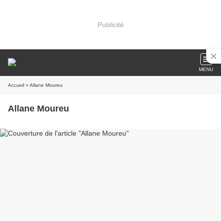
Publicité
MENU
Accueil
» Allane Moureu
Allane Moureu