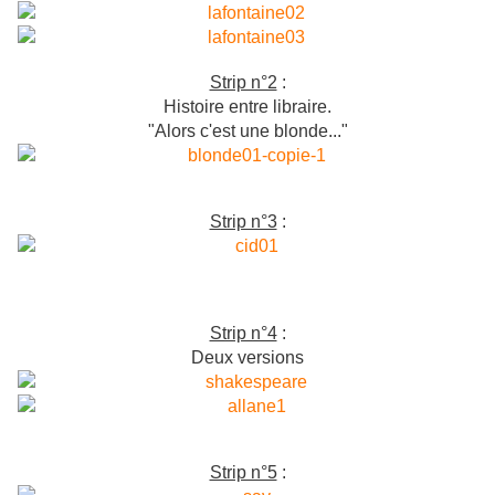
Strip n°2
:
Histoire entre libraire.
"Alors c'est une blonde..."
Strip n°3
:
Strip n°4
:
Deux versions
Strip n°5
: